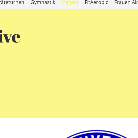
räteturnen
Gymnastik
Megafit
FitAerobic
Frauen Ak
ive