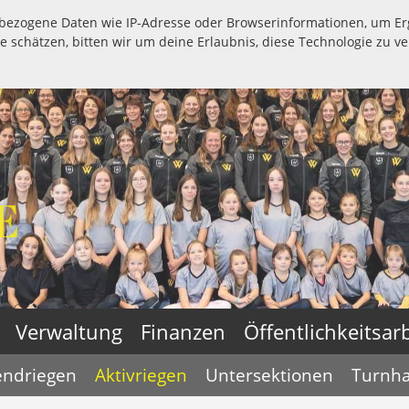
bezogene Daten wie IP-Adresse oder Browserinformationen, um E
e schätzen, bitten wir um deine Erlaubnis, diese Technologie zu v
E
Verwaltung
Finanzen
Öffentlichkeitsarb
endriegen
Aktivriegen
Untersektionen
Turnha